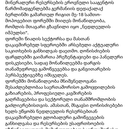
მინერალური რესურსების ეროვნული სააგენტოს
ᲚᲘᲪᲔᲜᲖᲘᲐᲜᲢᲘᲡ ᲒᲕᲔᲠᲓᲘ
ᲡᲐᲛᲐᲠᲗᲚᲔᲑᲚᲘᲕᲘ ᲐᲥᲢᲔᲑᲘ
წარმომადგენლებმა გერმანიის დედაქალაქ
ბერლინში გამართულ რიგით მე-18 სამთო-
ᲮᲨᲘᲠᲐᲓ ᲓᲐᲡᲛᲣᲚᲘ ᲙᲘᲗᲮᲕᲔᲑᲘ
ᲛᲘᲛᲓᲘᲜᲐᲠᲔ ᲕᲐᲙᲐᲜᲡᲘᲔᲑᲘ
მოპოვებით ფორუმში მიიღეს მონაწილეობა,
რომლის მთავარი გზავნილი იყო „ნედლეულის
ᲐᲜᲒᲐᲠᲘᲨᲔᲑᲘ
იმპულსი“.
ფორუმი წიაღის სექტორსა და მასთან
დაკავშირებულ სფეროებში არსებული აქტუალური
საკითხების განხილვას დაეთმო. ღონისძიების
ფარგლებში გაიმართა პრეზენტაციები და პანელური
დისკუსიები, სადაც მონაწილეებმა დარგის
თანამედროვე გამოწვევებსა და განვითარების
პერსპექტივებზე იმსჯელეს.
ფორუმში მონაწილეობა მნიშვნელოვანი
შესაძლებლობაა საერთაშორისო გამოცდილების
გაზიარების, პროფესიული კავშირების
გაღრმავებისა და სექტორული თანამშრომლობის
გაძლიერებისთვის. ამასთან, მსგავსი ღონისძიებები
ხელს უწყობს ნედლეულის რესურსებთან
დაკავშირებული გლობალური გამოწვევების
განხილვასა და რესურსების უსაფრთხოების