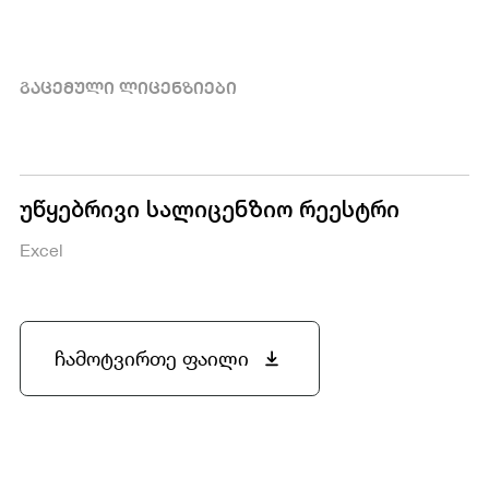
ᲒᲐᲪᲔᲛᲣᲚᲘ ᲚᲘᲪᲔᲜᲖᲘᲔᲑᲘ
უწყებრივი სალიცენზიო რეესტრი
Excel
ჩამოტვირთე ფაილი