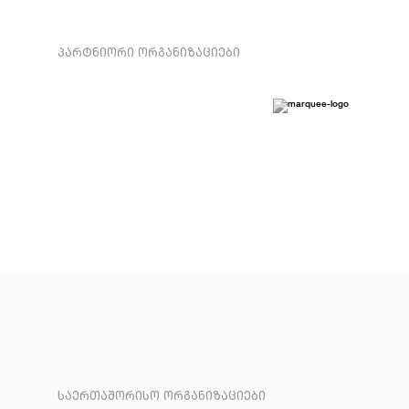
ᲞᲐᲠᲢᲜᲘᲝᲠᲘ ᲝᲠᲒᲐᲜᲘᲖᲐᲪᲘᲔᲑᲘ
ᲡᲐᲔᲠᲗᲐᲨᲝᲠᲘᲡᲝ ᲝᲠᲒᲐᲜᲘᲖᲐᲪᲘᲔᲑᲘ