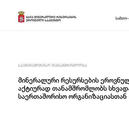
სამთო-
მიმოხი
საინვე
სტატის
ᲡᲐᲔᲠᲗᲐᲨᲝᲠᲘᲡᲝ ᲗᲐᲜᲐᲛᲨᲠᲝᲛᲚᲝᲑᲐ
მინერალური რესურსების ეროვნულ
აქტიურად თანამშრომლობს სხვად
საერთაშორისო ორგანიზაციასთან