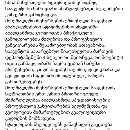
სსიპ მინერალური რესურსების ეროვნულ
ᲚᲘᲪᲔᲜᲖᲘᲐᲜᲢᲘᲡ ᲒᲕᲔᲠᲓᲘ
ᲡᲐᲛᲐᲠᲗᲚᲔᲑᲚᲘᲕᲘ ᲐᲥᲢᲔᲑᲘ
სააგენტოში სამთვიანი ანაზღაურებადი სტაჟირების
კონკურსი გამოცხადდა.
ᲮᲨᲘᲠᲐᲓ ᲓᲐᲡᲛᲣᲚᲘ ᲙᲘᲗᲮᲕᲔᲑᲘ
ᲛᲘᲛᲓᲘᲜᲐᲠᲔ ᲕᲐᲙᲐᲜᲡᲘᲔᲑᲘ
მინერალური რესურსების ეროვნული სააგენტო
ანაზღაურებადი სტაჟირების ფარგლებში
ᲐᲜᲒᲐᲠᲘᲨᲔᲑᲘ
ახალგაზრდა გეოლოგებს პრაქტიკული
გამოცდილების მიღებისა და პროფესიული
განვითარების შესაძლებლობას სთავაზობს.
სააგენტოს სასარგებლო წიაღისეულის მართვის
დეპარტამენტში 4 სტაჟიორი შეირჩევა, რომლებიც 3
თვის განმავლობაში ჩაერთვებიან სამუშაო
პროცესებში, გაიღრმავებენ თეორიულ ცოდნასა და
გეოლოგიის სფეროში პროფესიულ უნარებს
გამოიმუშავებენ.
მინერალური რესურსების ეროვნული სააგენტოს
საქმიანობის ერთ-ერთი პრიორიტეტული
მიმართულებაა ახალგაზრდა სპეციალისტების
პროფესიული განვითარების ხელშეწყობა და
გეოლოგიის მიმართულებით კვალიფიციური
კადრების მომზადება.
სტაჟირების მსურველებს განაცხადის გაკეთება