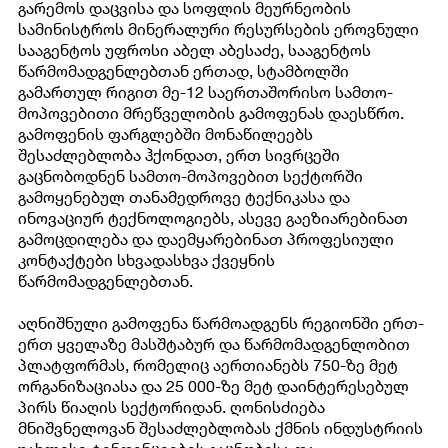
გარემოს დაცვისა და სოფლის მეურნეობის
ᲚᲘᲪᲔᲜᲖᲘᲐᲜᲢᲘᲡ ᲒᲕᲔᲠᲓᲘ
ᲡᲐᲛᲐᲠᲗᲚᲔᲑᲚᲘᲕᲘ ᲐᲥᲢᲔᲑᲘ
სამინისტროს მინერალური რესურსების ეროვნული
სააგენტოს უფროსი აბელ აბესაძე, სააგენტოს
ᲮᲨᲘᲠᲐᲓ ᲓᲐᲡᲛᲣᲚᲘ ᲙᲘᲗᲮᲕᲔᲑᲘ
ᲛᲘᲛᲓᲘᲜᲐᲠᲔ ᲕᲐᲙᲐᲜᲡᲘᲔᲑᲘ
წარმომადგენლებთან ერთად, სტამბოლში
გამართულ რიგით მე-12 საერთაშორისო სამთო-
ᲐᲜᲒᲐᲠᲘᲨᲔᲑᲘ
მოპოვებითი მრეწველობის გამოფენას დაესწრო.
გამოფენის ფარგლებში მონაწილეებს
შესაძლებლობა ჰქონდათ, ერთ სივრცეში
გაცნობოდნენ სამთო-მოპოვებით სექტორში
გამოყენებულ თანამედროვე ტექნიკასა და
ინოვაციურ ტექნოლოგიებს, ასევე გაეზიარებინათ
გამოცდილება და დაემყარებინათ პროფესიული
კონტაქტები სხვადასხვა ქვეყნის
წარმომადგენლებთან.
აღნიშნული გამოფენა წარმოადგენს რეგიონში ერთ-
ერთ ყველაზე მასშტაბურ და წარმომადგენლობით
პლატფორმას, რომელიც აერთიანებს 750-ზე მეტ
ორგანიზაციასა და 25 000-ზე მეტ დაინტერესებულ
პირს წიაღის სექტორიდან. ღონისძიება
მნიშვნელოვან შესაძლებლობას ქმნის ინდუსტრიის