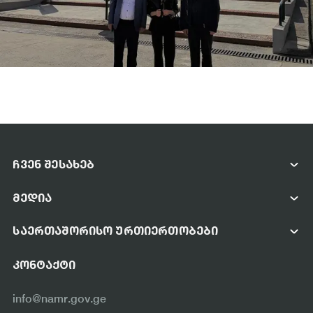
ᲩᲕᲔᲜ ᲨᲔᲡᲐᲮᲔᲑ
ᲡᲐᲐᲒᲔᲜᲢᲝᲡ ᲨᲔᲡᲐᲮᲔᲑ
ᲛᲔᲓᲘᲐ
ᲛᲔᲜᲔᲯᲛᲔᲜᲢᲘ
ᲤᲝᲢᲝ ᲓᲐ ᲕᲘᲓᲔᲝ ᲒᲐᲚᲔᲠᲔᲐ
ᲡᲢᲠᲣᲥᲢᲣᲠᲐ
ᲡᲐᲔᲠᲗᲐᲨᲝᲠᲘᲡᲝ ᲣᲠᲗᲘᲔᲠᲗᲝᲑᲔᲑᲘ
ᲡᲘᲐᲮᲚᲔᲔᲑᲘ
ᲡᲐᲔᲠᲗᲐᲨᲝᲠᲘᲡᲝ ᲗᲐᲜᲐᲛᲨᲠᲝᲛᲚᲝᲑᲐ
ᲡᲐᲛᲘᲜᲘᲡᲢᲠᲝᲡ ᲣᲬᲧᲔᲑᲔᲑᲘ
ᲙᲝᲜᲢᲐᲥᲢᲘ
ᲞᲐᲠᲢᲜᲘᲝᲠᲘ ᲝᲠᲒᲐᲜᲘᲖᲐᲪᲘᲔᲑᲘ
ᲡᲐᲔᲠᲗᲐᲨᲝᲠᲘᲡᲝ ᲝᲠᲒᲐᲜᲘᲖᲐᲪᲘᲔᲑᲘ
info@namr.gov.ge